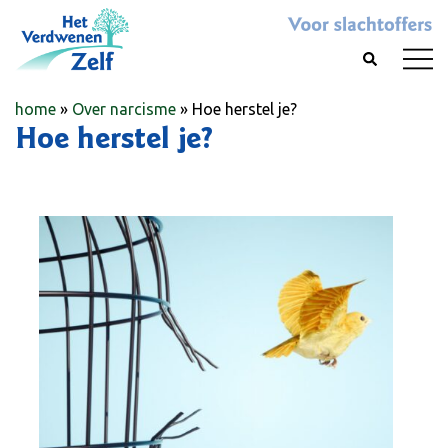
Skip
to
Toggl
Search
content
menu
home
»
Over narcisme
» Hoe herstel je?
Hoe herstel je?