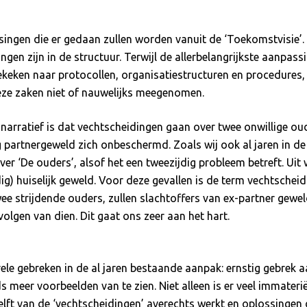
singen die er gedaan zullen worden vanuit de ‘Toekomstvisie’
n zijn in de structuur. Terwijl de allerbelangrijkste aanpassin
eken naar protocollen, organisatiestructuren en procedures, 
deze zaken niet of nauwelijks meegenomen.
e narratief is dat vechtscheidingen gaan over twee onwillige o
 partnergeweld zich onbeschermd. Zoals wij ook al jaren in de
ver ‘De ouders’, alsof het een tweezijdig probleem betreft. Uit 
g) huiselijk geweld. Voor deze gevallen is de term vechtscheidi
 twee strijdende ouders, zullen slachtoffers van ex-partner ge
volgen van dien. Dit gaat ons zeer aan het hart.
ele gebreken in de al jaren bestaande aanpak: ernstig gebrek
eds meer voorbeelden van te zien. Niet alleen is er veel immate
lft van de ‘vechtscheidingen’ averechts werkt en oplossingen d