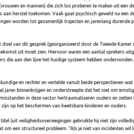
(vrouwen en mannen) die zich los proberen te maken uit een dest
s aan herstel toekomen. Vaak gaat psychisch geweld na een des
ngen worden tot gezamenlijk trajecten en jarenlang durende pr
et doel van dit gesprek (georganiseerd door de Tweede Kamer c
oekomst uit moet zien. Hiervoor waren een aantal sprekers ui
rs die aan den lijve het huidige systeem hebben ondervonden.
undige en rechter en vertelde vanuit beide perspectieven wat 
al jaren binnenkrijgen en onderstreepte dat het niet om ernsti
isstanden in deze sector hertraumatiseren ouders en zetten hen
t zijn op het beschermen van kwetsbare kinderen en ouders.
tel (uit veiligheidsoverwegingen gebruikte hij niet zijn volled
t om een structureel probleem. “Als je niet van incidenten wil