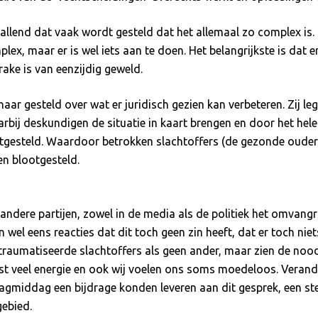
pvallend dat vaak wordt gesteld dat het allemaal zo complex is
mplex, maar er is wel iets aan te doen. Het belangrijkste is da
ake is van eenzijdig geweld.
 gesteld over wat er juridisch gezien kan verbeteren. Zij legde
arbij deskundigen de situatie in kaart brengen en door het he
gesteld. Waardoor betrokken slachtoffers (de gezonde ouder
en blootgesteld.
 andere partijen, zowel in de media als de politiek het omvang
n wel eens reacties dat dit toch geen zin heeft, dat er toch n
raumatiseerde slachtoffers als geen ander, maar zien de noo
kost veel energie en ook wij voelen ons soms moedeloos. Veran
ensdagmiddag een bijdrage konden leveren aan dit gesprek, een
gebied.