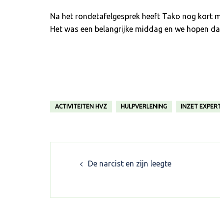
Na het rondetafelgesprek heeft Tako nog kort m
Het was een belangrijke middag en we hopen dat 
ACTIVITEITEN HVZ
HULPVERLENING
INZET EXPERT
Post
De narcist en zijn leegte
navigation