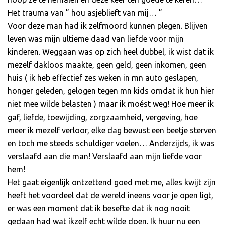
Het trauma van ” hou asjeblieft van mij… ”
Voor deze man had ik zelfmoord kunnen plegen. Blijven
leven was mijn ultieme daad van liefde voor mijn
kinderen. Weggaan was op zich heel dubbel, ik wist dat ik
mezelf dakloos maakte, geen geld, geen inkomen, geen
huis ( ik heb effectief zes weken in mn auto geslapen,
honger geleden, gelogen tegen mn kids omdat ik hun hier
niet mee wilde belasten ) maar ik moést weg! Hoe meer ik
gaf, liefde, toewijding, zorgzaamheid, vergeving, hoe
meer ik mezelf verloor, elke dag bewust een beetje sterven
en toch me steeds schuldiger voelen… Anderzijds, ik was
verslaafd aan die man! Verslaafd aan mijn liefde voor
hem!
Het gaat eigenlijk ontzettend goed met me, alles kwijt zijn
heeft het voordeel dat de wereld ineens voor je open ligt,
er was een moment dat ik besefte dat ik nog nooit
gedaan had wat íkzelf echt wílde doen. Ik huur nu een