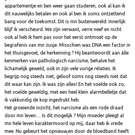
appartementje en ben weer gaan studeren, ook al kan ik
dit nauwelijks betalen en ook al ben ik soms ontzettend
bang voor de toekomst. Dit is mn buitenwereld. Innerlijk
blijf ik verscheurd. We zijn verwant, verre neef en nicht
ook al heb ik hem pas voor het eerst ontmoet op de
begrafenis van mn zusje. Misschien was DNA een factor in
het thuisgevoel, de herkenning ? Hij beantwoordt aan álle
kenmerken van pathologisch narcisme, behalve het
lichamelijk geweld, ook in zijn vele vorige relaties. Ik
begrijp nog steeds niet, geloof soms nog steeds niet dat
dit waar kan zijn. Ik was zijn alles! En het voelde ook zo,
het voelde geweldig, met een heel klein alarmbelletje dat
ik vakkundig de kop ingedrukt heb.
Het groeiende inzicht, het narcisme als een rode draad
door mn leven… Is dit mogelijk ? Mijn moeder pleegt al
mn hele leven karaktermoord op mij, daar heb ik vrede
mee. Nu gebeurt het opnieuw,en door de bloedband heeft