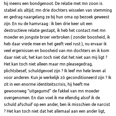
hij ineens een bondgenoot. De relatie met mn zoon is
stabiel als altijd, mn drie dochters wisselen van stemming
en gedrag naargelang ze bij hun oma op bezoek geweest
zijn. En nu de hamvraag : ík ben drie keer uit een
destructieve relatie gestapt, ík heb het contact met mn
moeder en jongste broer verbroken ( zonder boosheid, ik
heb daar vrede mee en het geeft veel rust ), nu ervaar ik
veel ergernissen en boosheid van mn dochters en ik kom
daar niet uit, het kan toch niet dat het niet aan mij ligt ?
Het kan toch niet alleen maar mn pleasegedrag,
plichtsbesef, schuldgevoel zijn ? Ik leef mn hele leven al
voor anderen. Kun je werkelijk zó geconditioneerd zijn ? Ik
zit in een enorme identiteitscrisis, hij heeft me
gewoonweg “uitgegumd” de fakkel van mn moeder
overgenomen. En dan voel ik me ellendig alsof ik de
schuld afschuif op een ander, ben ik misschien de narcist
? Het kan toch niet dat het allemaal aan een ander ligt,