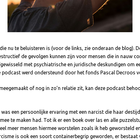
die nu te beluisteren is (voor de links, zie onderaan de blog
structief de gevolgen kunnen zijn voor mensen die in nauw con
gewisseld met psychiatrische en juridische deskundigen om een
De podcast werd ondersteund door het fonds Pascal Decroos voo
t meegemaakt of nog in zo’n relatie zit, kan deze podcast beho
 was een persoonlijke ervaring met een narcist die haar destij
 mee te maken had. Tot ik er een boek over las en alle puzzelstu
t veel meer mensen hiermee worstelen zoals ik heb geworsteld e
cisme is ook een soort containerbegrip geworden, er bestaat va