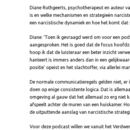
Diane Ruthgeerts, psychotherapeut en auteur van
is en welke mechanismen en strategieën narcist
een narcistische dynamiek en hoe het komt dat 
Diane: ‘Toen ik gevraagd werd om voor een podc
aangesproken. Het is goed dat de focus hoofdzak
hoop ik dat de luisteraar een beter inzicht ver
hanteert is immers anders dan in een gelijkwaa
positie’ opeist en het slachtoffer, via allerlei ma
De normale communicatieregels gelden niet, er 
doen op enige consistente logica. Dat is allemaa
omgeving al gauw dat het allemaal zo erg niet ka
afspeelt achter de muren van een huiskamer. Hope
de uitputtende aanslag van narcistische strateg
Voor deze podcast willen we vanuit het Verdwene