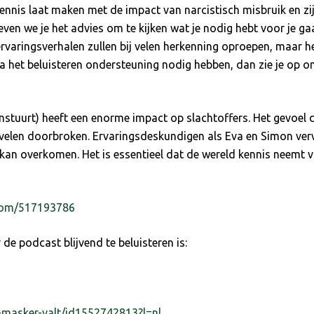
kennis laat maken met de impact van narcistisch misbruik en zij
geven we je het advies om te kijken wat je nodig hebt voor je ga
 ervaringsverhalen zullen bij velen herkenning oproepen, maar het
 het beluisteren ondersteuning nodig hebben, dan zie je op on
nstuurt) heeft een enorme impact op slachtoffers. Het gevoel da
 velen doorbroken. Ervaringsdeskundigen als Eva en Simon ver
 kan overkomen. Het is essentieel dat de wereld kennis neemt 
.com/517193786
de podcast blijvend te beluisteren is:
-masker-valt/id1552742813?l=nl