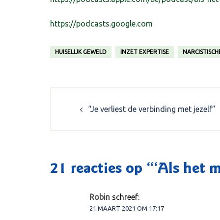
https://podcasts.google.com
HUISELIJK GEWELD
INZET EXPERTISE
NARCISTISCH
Post
“Je verliest de verbinding met jezelf”
navigation
21 reacties op “
‘Als het m
Robin
schreef:
21 MAART 2021 OM 17:17