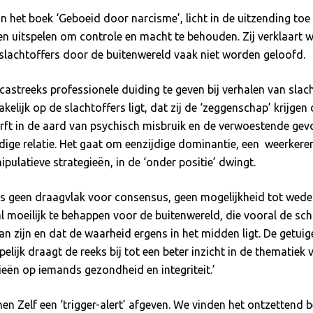
 het boek ‘Geboeid door narcisme’, licht in de uitzending toe
en uitspelen om controle en macht te behouden. Zij verklaart 
slachtoffers door de buitenwereld vaak niet worden geloofd.
astreeks professionele duiding te geven bij verhalen van slac
elijk op de slachtoffers ligt, dat zij de ‘zeggenschap’ krijge
werft in de aard van psychisch misbruik en de verwoestende ge
rdige relatie. Het gaat om eenzijdige dominantie, een weerke
nipulatieve strategieën, in de ‘onder positie’ dwingt.
is geen draagvlak voor consensus, geen mogelijkheid tot wede
l moeilijk te behappen voor de buitenwereld, die vooral de sch
n zijn en dat de waarheid ergens in het midden ligt. De getuig
lijk draagt de reeks bij tot een beter inzicht in de thematiek
ieën op iemands gezondheid en integriteit.’
n Zelf een ‘trigger-alert’ afgeven. We vinden het ontzettend b