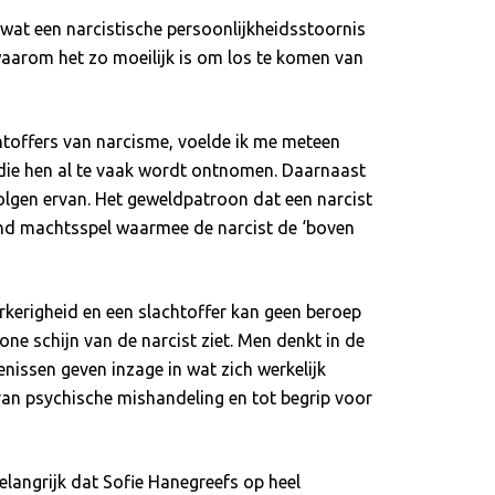
 wat een narcistische persoonlijkheidsstoornis
waarom het zo moeilijk is om los te komen van
htoffers van narcisme, voelde ik me meteen
n die hen al te vaak wordt ontnomen. Daarnaast
volgen ervan. Het geweldpatroon dat een narcist
rend machtsspel waarmee de narcist de ‘boven
rkerigheid en een slachtoffer kan geen beroep
one schijn van de narcist ziet. Men denkt in de
enissen geven inzage in wat zich werkelijk
 van psychische mishandeling en tot begrip voor
elangrijk dat Sofie Hanegreefs op heel