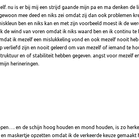
ezelf. nu is er bij mij een strijd gaande mijn pa en ma denken d
a gewoon mee deed en niks zei omdat zij dan ook problemen kr
miskleun ben en niks kan en met zijn voorbeeld moest ik de wer
ik de wind van voren omdat ik niks waard ben en ik continu te h
mdat ik mezelf een mislukkeling vond en ook mezelf nooit he
 verliefd zijn en nooit geleerd om van mezelf of iemand te 
truktuur en of stabiliteit hebben gegeven. angst voor mezelf e
mijn herineringen.
open…. en de schijn hoog houden en mond houden, is zo herkenb
n en maskertje opzetten omdat ik de verkeerde keuze gemaakt