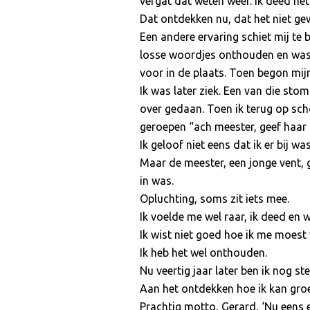
vergat dat weten weer. Ik deed he
Dat ontdekken nu, dat het niet gew
Een andere ervaring schiet mij te
losse woordjes onthouden en was e
voor in de plaats. Toen begon mij
Ik was later ziek. Een van die st
over gedaan. Toen ik terug op sc
geroepen “ach meester, geef haar t
Ik geloof niet eens dat ik er bij w
Maar de meester, een jonge vent, g
in was.
Opluchting, soms zit iets mee.
Ik voelde me wel raar, ik deed en
Ik wist niet goed hoe ik me moest 
Ik heb het wel onthouden.
Nu veertig jaar later ben ik nog s
Aan het ontdekken hoe ik kan groe
Prachtig motto, Gerard, ‘Nu eens e