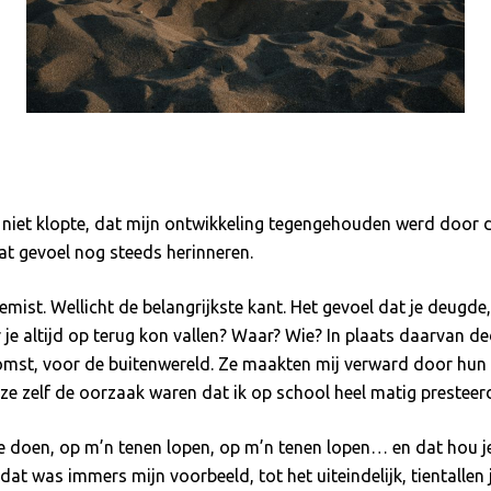
s niet klopte, dat mijn ontwikkeling tegengehouden werd door d
at gevoel nog steeds herinneren.
ist. Wellicht de belangrijkste kant. Het gevoel dat je deugde,
je altijd op terug kon vallen? Waar? Wie? In plaats daarvan d
ekomst, voor de buitenwereld. Ze maakten mij verward door h
l ze zelf de oorzaak waren dat ik op school heel matig presteer
 doen, op m’n tenen lopen, op m’n tenen lopen… en dat hou je 
dat was immers mijn voorbeeld, tot het uiteindelijk, tientallen j