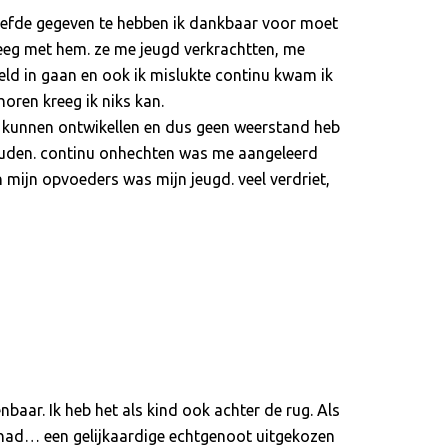
e liefde gegeven te hebben ik dankbaar voor moet
eeg met hem. ze me jeugd verkrachtten, me
eld in gaan en ook ik mislukte continu kwam ik
oren kreeg ik niks kan.
b kunnen ontwikellen en dus geen weerstand heb
houden. continu onhechten was me aangeleerd
n mijn opvoeders was mijn jeugd. veel verdriet,
aar. Ik heb het als kind ook achter de rug. Als
 had… een gelijkaardige echtgenoot uitgekozen