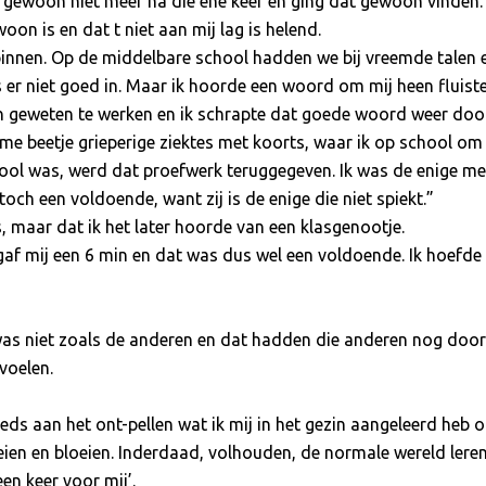
t gewoon niet meer na die ene keer en ging dat gewoon vinden.
oon is en dat t niet aan mij lag is helend.
 binnen. Op de middelbare school hadden we bij vreemde talen 
r niet goed in. Maar ik hoorde een woord om mij heen fluister
n geweten te werken en ik schrapte dat goede woord weer door,
omme beetje grieperige ziektes met koorts, waar ik op school o
hool was, werd dat proefwerk teruggegeven. Ik was de enige m
och een voldoende, want zij is de enige die niet spiekt.”
as, maar dat ik het later hoorde van een klasgenootje.
af mij een 6 min en dat was dus wel een voldoende. Ik hoefde ni
 was niet zoals de anderen en dat hadden die anderen nog door
voelen.
teeds aan het ont-pellen wat ik mij in het gezin aangeleerd heb
ien en bloeien. Inderdaad, volhouden, de normale wereld leren
en keer voor mij’.