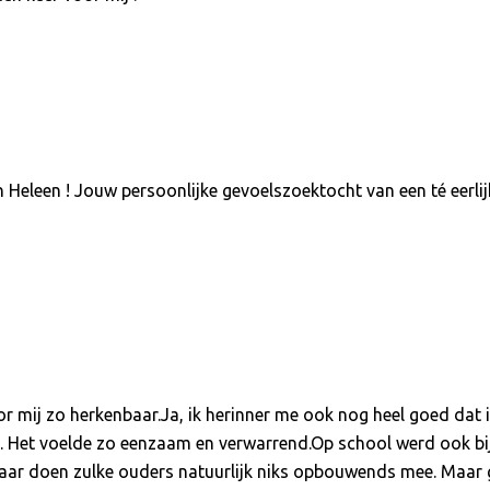
eleen ! Jouw persoonlijke gevoelszoektocht van een té eerlijk
or mij zo herkenbaar.Ja, ik herinner me ook nog heel goed dat ik
 Het voelde zo eenzaam en verwarrend.Op school werd ook bij 
ar doen zulke ouders natuurlijk niks opbouwends mee. Maar ge