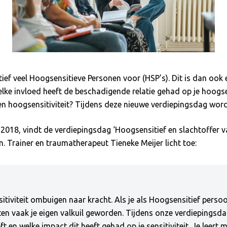
ief veel Hoogsensitieve Personen voor (HSP’s). Dit is dan ook
ke invloed heeft de beschadigende relatie gehad op je hoogsens
oogsensitiviteit? Tijdens deze nieuwe verdiepingsdag wordt
018, vindt de verdiepingsdag ‘Hoogsensitief en slachtoffer va
en. Trainer en traumatherapeut Tieneke Meijer licht toe:
iviteit ombuigen naar kracht. Als je als Hoogsensitief perso
iten vaak je eigen valkuil geworden. Tijdens onze verdiepingsdag
ft en welke impact dit heeft gehad op je sensitiviteit. Je lee