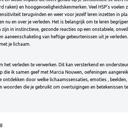
 raken) en hooggevoeligheidskenmerken. Veel HSP’s voelen zic
ensitiviteit terugvinden en weer voor jezelf leren inzetten in pl
r en nu en over je verleden. Het is belangrijk om te leren beg
zijn in instinctieve, gezonde reacties op een onstabiele, onveil
n aaneenschakeling van heftige gebeurtenissen uit je verleden.
met je lichaam.
om het verleden te verwerken. Dit kan versterkend en onderste
op die ik samen geef met Marcia Nouwen, oefeningen aangerei
te ontdekken door welke lichaamssensaties, emoties , beelden,
n woorden die je gebruikt om overtuigingen en betekenissen te
g: