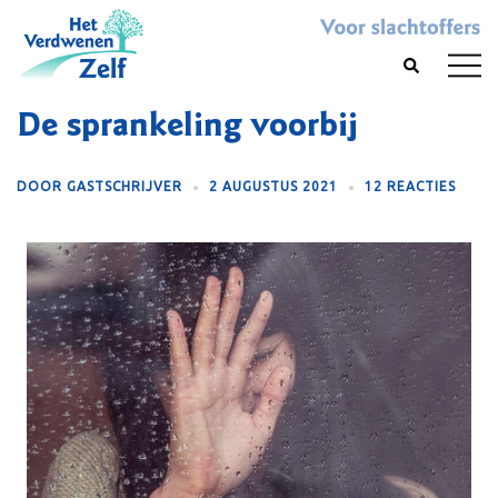
Skip
to
Toggl
Search
content
menu
De sprankeling voorbij
DOOR
GASTSCHRIJVER
2 AUGUSTUS 2021
12 REACTIES