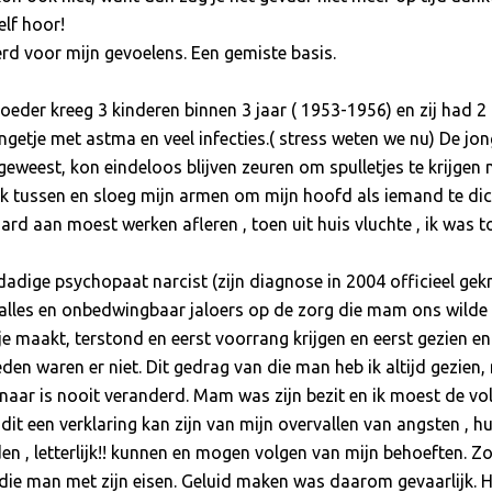
lf hoor!
rd voor mijn gevoelens. Een gemiste basis.
eder kreeg 3 kinderen binnen 3 jaar ( 1953-1956) en zij had 
ongetje met astma en veel infecties.( stress weten we nu) De jong
eweest, kon eindeloos blijven zeuren om spulletjes te krijgen m
 ik tussen en sloeg mijn armen om mijn hoofd als iemand te di
ard aan moest werken afleren , toen uit huis vluchte , ik was 
adige psychopaat narcist (zijn diagnose in 2004 officieel gek
 alles en onbedwingbaar jaloers op de zorg die mam ons wilde 
je maakt, terstond en eerst voorrang krijgen en eerst gezien e
eden waren er niet. Dit gedrag van die man heb ik altijd gezien
ernaar is nooit veranderd. Mam was zijn bezit en ik moest de v
t dit een verklaring kan zijn van mijn overvallen van angsten , h
n , letterlijk!! kunnen en mogen volgen van mijn behoeften. Z
e man met zijn eisen. Geluid maken was daarom gevaarlijk. H