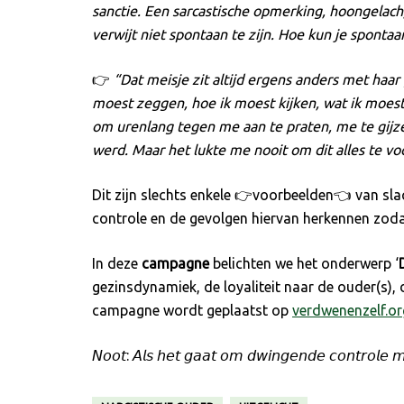
sanctie. Een sarcastische opmerking, hoongelach
verwijt niet spontaan te zijn.
Hoe kun je spontaan
👉
“Dat meisje zit altijd ergens anders met haa
moest zeggen, hoe ik moest kijken, wat ik moest
om urenlang tegen me aan te praten, me te gijze
werd. Maar het lukte me nooit om dit alles te voo
Dit zijn slechts enkele 👉voorbeelden👈 van sl
controle en de gevolgen hiervan herkennen zodat 
In deze
campagne
belichten we het onderwerp ‘
gezinsdynamiek, de loyaliteit naar de ouder(s),
campagne wordt geplaatst op
verdwenenzelf.org
𝘕𝘰𝘰𝘵: 𝘈𝘭𝘴 𝘩𝘦𝘵 𝘨𝘢𝘢𝘵 𝘰𝘮 𝘥𝘸𝘪𝘯𝘨𝘦𝘯𝘥𝘦 𝘤𝘰𝘯𝘵𝘳𝘰𝘭𝘦 𝘮𝘢