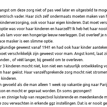
 angst om deze zorg niet of pas veel later en uitgesteld te mo
entrisch vader. Haar zich zelf ondermaats moeten maken van h
kinderverzorging, ook voor haar eigen kinderen. Dat moet versc
ptie was voor haar kinderen en haarzelf!! Ik heb het haar no
ezelf als lam voor een hongerige leeuw neerleggen. Dat overleef je
ace masker is een slimme optie.
kundige geweest vanaf 1941 en had ook haar kinder aanteken
oet verschrikkelijk zijn geweest voor mam. Angst komt, laat zi
den , of véél langer, bij geweld om te overleven.
r 3 kinderen mocht niet, kon niet een natuurlijk ontwikkeling v
 haar geëist. Haar vanzelfsprekende zorg mocht niet stromen zo
 kinderen.
n gevoeld als die man alleen 1 week op vakantie ging naar Pari
 kon en mocht er gepraat worden. En soms gezongen!!
n en zinnige hulp van respectvol luisterende en meedenkende m
 zou verwachten in erkende ggz instellingen. Dat is er nooit ge