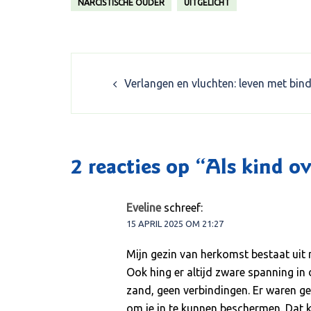
NARCISTISCHE OUDER
UITGELICHT
Post
Verlangen en vluchten: leven met bin
navigation
2 reacties op “
Als kind ov
Eveline
schreef:
15 APRIL 2025 OM 21:27
Mijn gezin van herkomst bestaat ui
Ook hing er altijd zware spanning in 
zand, geen verbindingen. Er waren g
om je in te kunnen beschermen. Dat 