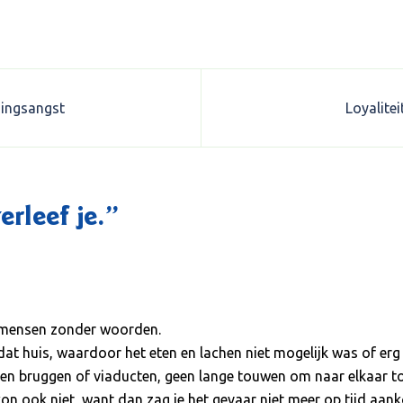
dingsangst
Loyalitei
erleef je.
”
t mensen zonder woorden.
dat huis, waardoor het eten en lachen niet mogelijk was of erg 
een bruggen of viaducten, geen lange touwen om naar elkaar to
kon ook niet, want dan zag je het gevaar niet meer op tijd a