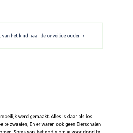
t van het kind naar de onveilige ouder
moeilijk werd gemaakt. Alles is daar als los
e te zwaaien, En er waren ook geen Eierschalen
ankomen. Soms was het nodig om je voor dood te