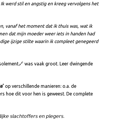
k werd stil en angstig en kreeg vervolgens het
n, vanaf het moment dat ik thuis was, wat ik
komen dat mijn moeder weer iets in handen had
ige ijzige stilte waarin ik compleet genegeerd
 isolement🔗 was vaak groot. Leer dwingende
le’
op verschillende manieren: o.a. de
ers hoe dit voor hen is geweest. De complete
𝘬𝘦 𝘴𝘭𝘢𝘤𝘩𝘵𝘰𝘧𝘧𝘦𝘳𝘴 𝘦𝘯 𝘱𝘭𝘦𝘨𝘦𝘳𝘴.