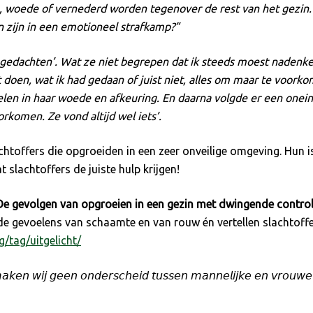
, woede of vernederd worden tegenover de rest van het gezin. I
 zijn in een emotioneel strafkamp?”
r gedachten’. Wat ze niet begrepen dat ik steeds moest nadenke
 doen, wat ik had gedaan of juist niet, alles om maar te voor
len in haar woede en afkeuring. En daarna volgde er een oneind
rkomen. Ze vond altijd wel iets’.
achtoffers die opgroeiden in een zeer onveilige omgeving. Hun
slachtoffers de juiste hulp krijgen!
De gevolgen van opgroeien in een gezin met dwingende contro
 de gevoelens van schaamte en van rouw én vertellen slachtoff
/tag/uitgelicht/
𝘬𝘦𝘯 𝘸𝘪𝘫 𝘨𝘦𝘦𝘯 𝘰𝘯𝘥𝘦𝘳𝘴𝘤𝘩𝘦𝘪𝘥 𝘵𝘶𝘴𝘴𝘦𝘯 𝘮𝘢𝘯𝘯𝘦𝘭𝘪𝘫𝘬𝘦 𝘦𝘯 𝘷𝘳𝘰𝘶𝘸𝘦𝘭𝘪𝘫