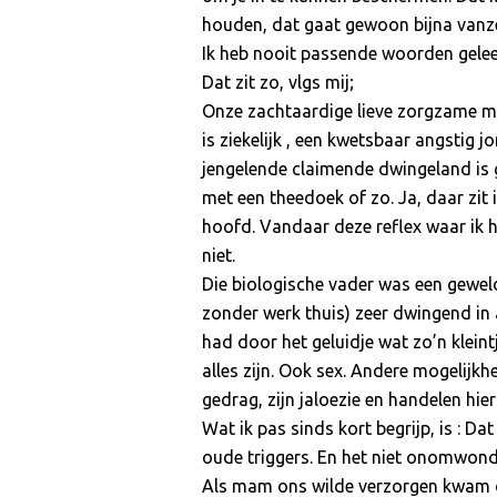
houden, dat gaat gewoon bijna vanze
Ik heb nooit passende woorden gelee
Dat zit zo, vlgs mij;
Onze zachtaardige lieve zorgzame mo
is ziekelijk , een kwetsbaar angstig j
jengelende claimende dwingeland is g
met een theedoek of zo. Ja, daar zit
hoofd. Vandaar deze reflex waar ik h
niet.
Die biologische vader was een geweld
zonder werk thuis) zeer dwingend in
had door het geluidje wat zo’n kleint
alles zijn. Ook sex. Andere mogelijkh
gedrag, zijn jaloezie en handelen hi
Wat ik pas sinds kort begrijp, is : Da
oude triggers. En het niet onomwonde
Als mam ons wilde verzorgen kwam di