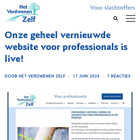
Skip
to
Toggl
Search
content
menu
Onze geheel vernieuwde
website voor professionals is
live!
DOOR
HET VERDWENEN ZELF
17 JUNI 2026
7 REACTIES