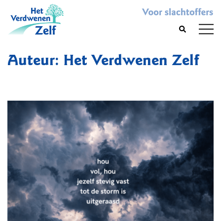
Skip
to
Toggl
Search
content
menu
Auteur:
Het Verdwenen Zelf