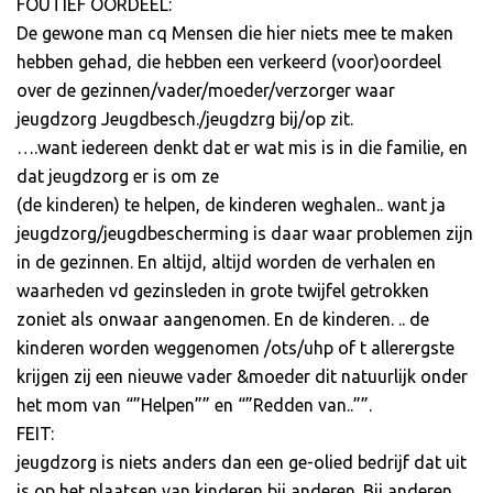
FOUTIEF OORDEEL:
De gewone man cq Mensen die hier niets mee te maken
hebben gehad, die hebben een verkeerd (voor)oordeel
over de gezinnen/vader/moeder/verzorger waar
jeugdzorg Jeugdbesch./jeugdzrg bij/op zit.
….want iedereen denkt dat er wat mis is in die familie, en
dat jeugdzorg er is om ze
(de kinderen) te helpen, de kinderen weghalen.. want ja
jeugdzorg/jeugdbescherming is daar waar problemen zijn
in de gezinnen. En altijd, altijd worden de verhalen en
waarheden vd gezinsleden in grote twijfel getrokken
zoniet als onwaar aangenomen. En de kinderen. .. de
kinderen worden weggenomen /ots/uhp of t allerergste
krijgen zij een nieuwe vader &moeder dit natuurlijk onder
het mom van “”Helpen”” en “”Redden van..””.
FEIT:
jeugdzorg is niets anders dan een ge-olied bedrijf dat uit
is op het plaatsen van kinderen bij anderen. Bij anderen