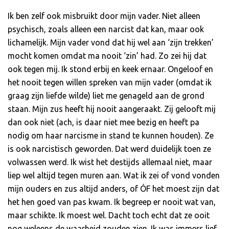
Ik ben zelf ook misbruikt door mijn vader. Niet alleen
psychisch, zoals alleen een narcist dat kan, maar ook
lichamelijk. Mijn vader vond dat hij wel aan ‘zijn trekken’
mocht komen omdat ma nooit ‘zin’ had. Zo zei hij dat
ook tegen mij. Ik stond erbij en keek ernaar. Ongeloof en
het nooit tegen willen spreken van mijn vader (omdat ik
graag zijn liefde wilde) liet me genageld aan de grond
staan. Mijn zus heeft hij nooit aangeraakt. Zij gelooft mij
dan ook niet (ach, is daar niet mee bezig en heeft pa
nodig om haar narcisme in stand te kunnen houden). Ze
is ook narcistisch geworden. Dat werd duidelijk toen ze
volwassen werd. Ik wist het destijds allemaal niet, maar
liep wel altijd tegen muren aan. Wat ik zei of vond vonden
mijn ouders en zus altijd anders, of ÓF het moest zijn dat
het hen goed van pas kwam. Ik begreep er nooit wat van,
maar schikte. Ik moest wel. Dacht toch echt dat ze ooit
nog weleens de waarheid zouden zien. Ik was immers lief,