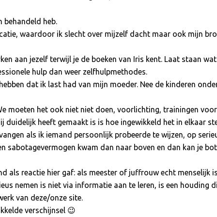
n behandeld heb.
catie, waardoor ik slecht over mijzelf dacht maar ook mijn br
ken aan jezelf terwijl je de boeken van Iris kent. Laat staan wa
essionele hulp dan weer zelfhulpmethodes.
 hebben dat ik last had van mijn moeder. Nee de kinderen onde
e moeten het ook niet niet doen, voorlichting, trainingen voor
 duidelijk heeft gemaakt is is hoe ingewikkeld het in elkaar st
vangen als ik iemand persoonlijk probeerde te wijzen, op serie
igen sabotagevermogen kwam dan naar boven en dan kan je bo
 als reactie hier gaf: als meester of juffrouw echt menselijk is
eus nemen is niet via informatie aan te leren, is een houding di
twerk van deze/onze site.
ikkelde verschijnsel 😉