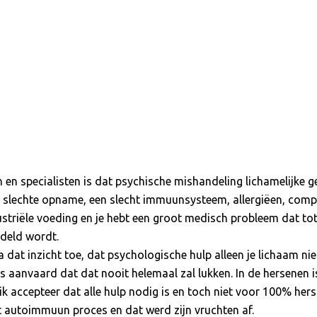
n en specialisten is dat psychische mishandeling lichamelijke
 slechte opname, een slecht immuunsysteem, allergiëen, comple
dustriële voeding en je hebt een groot medisch probleem dat to
deld wordt.
at inzicht toe, dat psychologische hulp alleen je lichaam niet 
dels aanvaard dat dat nooit helemaal zal lukken. In de hersenen
 accepteer dat alle hulp nodig is en toch niet voor 100% herst
t autoimmuun proces en dat werd zijn vruchten af.