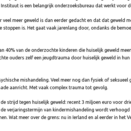
Instituut is een belangrijk onderzoeksbureau dat werkt voor d
 er veel meer geweld is dan eerder gedacht en dat dat geweld m
te stoppen is. Het gaat vaak jarenlang door, ondanks de bemoei
 dan 40% van de onderzochte kinderen die huiselijk geweld me
te ouders zelf een jeugdtrauma door huiselijk geweld in hun 
ychische mishandeling. Veel meer nog dan fysiek of seksueel g
hade aanricht. Met vaak complex trauma tot gevolg.
 strijd tegen huiselijk geweld: recent 3 miljoen euro voor drie
de verjaringstermijn van kindermishandeling wordt verhoogd 
n. Wat meer over de grens: nu in Ierland en al eerder in het 