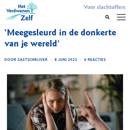
Skip
to
Toggl
Search
content
menu
‘Meegesleurd in de donkerte
van je wereld’
DOOR
GASTSCHRIJVER
8 JUNI 2022
6 REACTIES