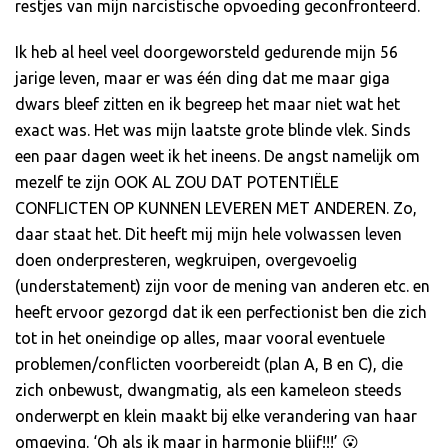
restjes van mijn narcistische opvoeding geconfronteerd.
Ik heb al heel veel doorgeworsteld gedurende mijn 56
jarige leven, maar er was één ding dat me maar giga
dwars bleef zitten en ik begreep het maar niet wat het
exact was. Het was mijn laatste grote blinde vlek. Sinds
een paar dagen weet ik het ineens. De angst namelijk om
mezelf te zijn OOK AL ZOU DAT POTENTIËLE
CONFLICTEN OP KUNNEN LEVEREN MET ANDEREN. Zo,
daar staat het. Dit heeft mij mijn hele volwassen leven
doen onderpresteren, wegkruipen, overgevoelig
(understatement) zijn voor de mening van anderen etc. en
heeft ervoor gezorgd dat ik een perfectionist ben die zich
tot in het oneindige op alles, maar vooral eventuele
problemen/conflicten voorbereidt (plan A, B en C), die
zich onbewust, dwangmatig, als een kameleon steeds
onderwerpt en klein maakt bij elke verandering van haar
omgeving. ‘Oh als ik maar in harmonie blijf!!!’ 😮