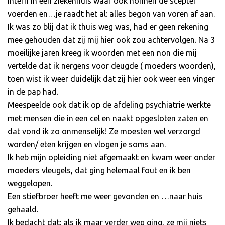
intern in een ziekenhuis waar ook nonnen de scepter
voerden en…je raadt het al: alles begon van voren af aan.
Ik was zo blij dat ik thuis weg was, had er geen rekening
mee gehouden dat zij mij hier ook zou achtervolgen. Na 3
moeilijke jaren kreeg ik woorden met een non die mij
vertelde dat ik nergens voor deugde ( moeders woorden),
toen wist ik weer duidelijk dat zij hier ook weer een vinger
in de pap had.
Meespeelde ook dat ik op de afdeling psychiatrie werkte
met mensen die in een cel en naakt opgesloten zaten en
dat vond ik zo onmenselijk! Ze moesten wel verzorgd
worden/ eten krijgen en vlogen je soms aan.
Ik heb mijn opleiding niet afgemaakt en kwam weer onder
moeders vleugels, dat ging helemaal fout en ik ben
weggelopen.
Een stiefbroer heeft me weer gevonden en …naar huis
gehaald.
Ik bedacht dat: als ik maar verder weg ging, ze mij niets