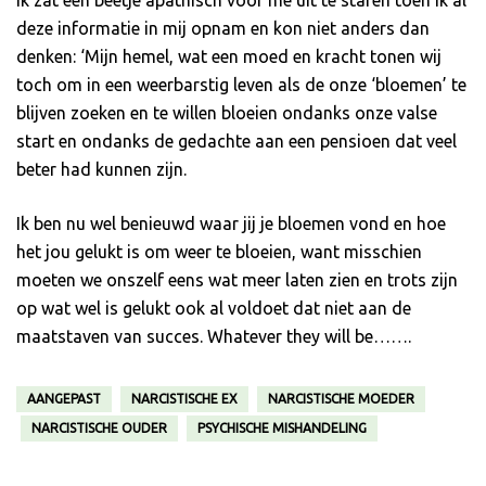
Ik zat een beetje apathisch voor me uit te staren toen ik al
deze informatie in mij opnam en kon niet anders dan
denken: ‘Mijn hemel, wat een moed en kracht tonen wij
toch om in een weerbarstig leven als de onze ‘bloemen’ te
blijven zoeken en te willen bloeien ondanks onze valse
start en ondanks de gedachte aan een pensioen dat veel
beter had kunnen zijn.
Ik ben nu wel benieuwd waar jij je bloemen vond en hoe
het jou gelukt is om weer te bloeien, want misschien
moeten we onszelf eens wat meer laten zien en trots zijn
op wat wel is gelukt ook al voldoet dat niet aan de
maatstaven van succes. Whatever they will be…….
AANGEPAST
NARCISTISCHE EX
NARCISTISCHE MOEDER
NARCISTISCHE OUDER
PSYCHISCHE MISHANDELING