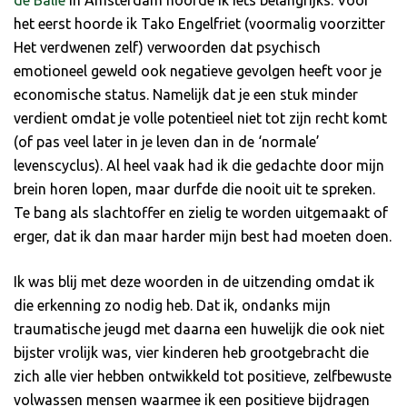
de Balie
in Amsterdam hoorde ik iets belangrijks. Voor
het eerst hoorde ik Tako Engelfriet (voormalig voorzitter
Het verdwenen zelf) verwoorden dat psychisch
emotioneel geweld ook negatieve gevolgen heeft voor je
economische status. Namelijk dat je een stuk minder
verdient omdat je volle potentieel niet tot zijn recht komt
(of pas veel later in je leven dan in de ‘normale’
levenscyclus). Al heel vaak had ik die gedachte door mijn
brein horen lopen, maar durfde die nooit uit te spreken.
Te bang als slachtoffer en zielig te worden uitgemaakt of
erger, dat ik dan maar harder mijn best had moeten doen.
Ik was blij met deze woorden in de uitzending omdat ik
die erkenning zo nodig heb. Dat ik, ondanks mijn
traumatische jeugd met daarna een huwelijk die ook niet
bijster vrolijk was, vier kinderen heb grootgebracht die
zich alle vier hebben ontwikkeld tot positieve, zelfbewuste
volwassen mensen waarmee ik een positieve bijdragen