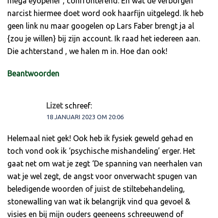
mega eyopener , confronterend. En wat de verborgen
narcist hiermee doet word ook haarfijn uitgelegd. Ik heb
geen link nu maar googelen op Lars Faber brengt ja al
{zou je willen} bij zijn account. Ik raad het iedereen aan.
Die achterstand , we halen m in. Hoe dan ook!
Beantwoorden
Lizet
schreef:
18 JANUARI 2023 OM 20:06
Helemaal niet gek! Ook heb ik fysiek geweld gehad en
toch vond ook ik ‘psychische mishandeling’ erger. Het
gaat net om wat je zegt ‘De spanning van neerhalen van
wat je wel zegt, de angst voor onverwacht spugen van
beledigende woorden of juist de stiltebehandeling,
stonewalling van wat ik belangrijk vind qua gevoel &
visies en bij mijn ouders geeneens schreeuwend of