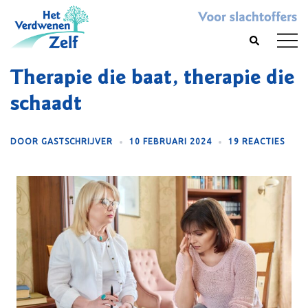
Skip
to
Toggl
Search
content
menu
Therapie die baat, therapie die
schaadt
DOOR
GASTSCHRIJVER
10 FEBRUARI 2024
19 REACTIES