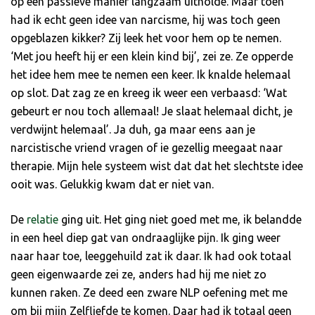
op een passieve manier langzaam uitholde. Maar toen
had ik echt geen idee van narcisme, hij was toch geen
opgeblazen kikker? Zij leek het voor hem op te nemen.
‘Met jou heeft hij er een klein kind bij’, zei ze. Ze opperde
het idee hem mee te nemen een keer. Ik knalde helemaal
op slot. Dat zag ze en kreeg ik weer een verbaasd: ‘Wat
gebeurt er nou toch allemaal! Je slaat helemaal dicht, je
verdwijnt helemaal’. Ja duh, ga maar eens aan je
narcistische vriend vragen of ie gezellig meegaat naar
therapie. Mijn hele systeem wist dat dat het slechtste idee
ooit was. Gelukkig kwam dat er niet van.
De
relatie
ging uit. Het ging niet goed met me, ik belandde
in een heel diep gat van ondraaglijke pijn. Ik ging weer
naar haar toe, leeggehuild zat ik daar. Ik had ook totaal
geen eigenwaarde zei ze, anders had hij me niet zo
kunnen raken. Ze deed een zware NLP oefening met me
om bij mijn Zelfliefde te komen. Daar had ik totaal geen