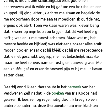
varen, ik mocht alle schuttingtaal eruit gooien en
schreeuwen wat ik wilde en hij gaf me een boksbal en een
knuppel. Hij ging letterlijk achter me staan en begeleidde
me erdoorheen door me aan te moedigen. Ik durfde het,
ergens ook alert. Toen we klaar waren was ik even bang
dat ik weer op mijn kop zou krijgen dat dit wel héél erg
heftig was en ik me moest schamen. Maar wat mij het
meeste heelde en bijbleef, was niet eens zozeer alles eruit
mogen gooien. Maar dat hij blééf, dat hij me respecteerde,
dat ie niet geschokt wegliep, me niet belachelijk maakte
maar me heel serieus nam en rustig en aanwezig was. Me
een knuffel gaf en erkende hoeveel pijn er bij me uit kwam
zetten daar.
Daarbij vond ik een therapeute in het
netwerk
van het
Verdwenen Zelf nadat ik de
boeken
van Iris Koops had
gelezen. Ik lees ze nog regelmatig door. Ik kreeg zo een
andere benadering, deze therapeute nam mijn klachten